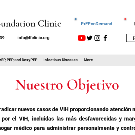
oundation Clinic
PrEPonDemand
P
739
info@lfclinic.org
rEP, PEP, and DoxyPEP
Infectious Diseases
More
Nuestro Objetivo
rradicar nuevos casos de VIH proporcionando atención 
 por el VIH, incluidas las más desfavorecidas y mar
hogar médico para administrar personalmente y contr