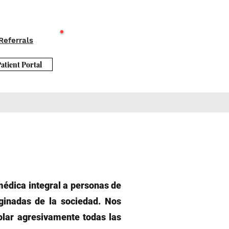
Request STI Testing
Referrals
atient Portal
médica integral a personas de
ginadas de la sociedad. Nos
olar agresivamente todas las